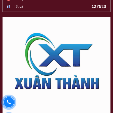
127523
Tất cả