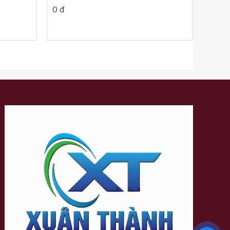
0 đ
0 đ