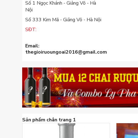
Số 1 Ngọc Khánh - Giảng Võ - Hà
Nội
Số 333 Kim Mã - Giảng Võ - Hà Nội
SĐT:
0385.780.082 -
0962.037.222
Email
:
thegioiruoungoai2016@gmail.com
Sản phẩm chân trang 1