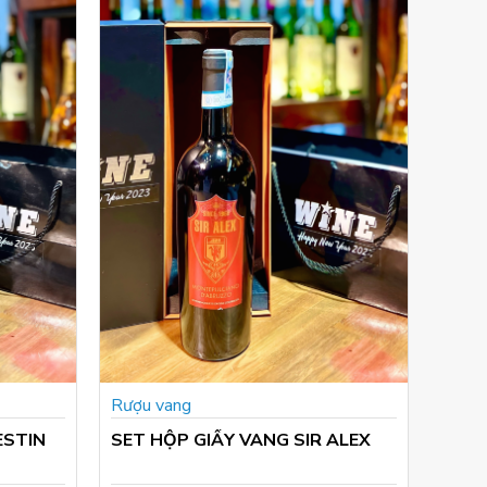
Rượu vang
Rượu
ESTIN
SET HỘP GIẤY VANG SIR ALEX
SET 