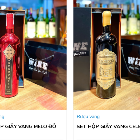
ng
Rượu vang
P GIẤY VANG MELO ĐỎ
SET HỘP GIẤY VANG CEL