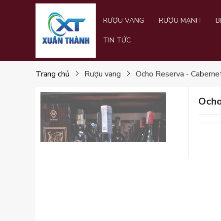
RƯỢU VANG
RƯỢU MẠNH
B
TIN TỨC
Trang chủ
Rượu vang
Ocho Reserva - Caberne
Ocho