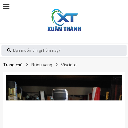
Trang chủ
Rượu vang
Visciole